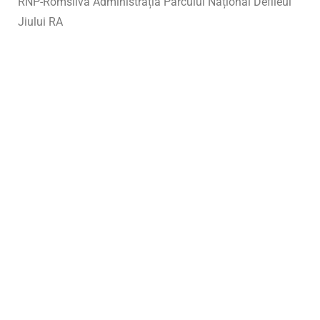
RNP-Romsilva Administrația Parcului Național Defileul
Jiului RA