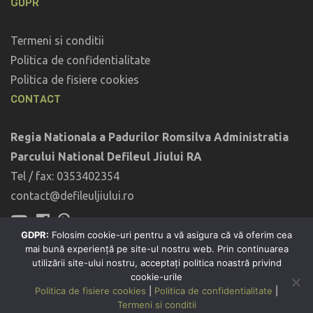
GDPR
Termeni si conditii
Politica de confidentialitate
Politica de fisiere cookies
CONTACT
Regia Nationala a Padurilor Romsilva Administratia
Parcului National Defileul Jiului RA
Tel / fax: 0353402354
contact@defileuljiului.ro
GDPR:
Folosim cookie-uri pentru a vă asigura că vă oferim cea
mai bună experiență pe site-ul nostru web. Prin continuarea
utilizării site-ului nostru, acceptați politica noastră privind
cookie-urile
Politica de fisiere cookies
|
Politica de confidentialitate
|
Termeni si conditii
Coppyright © 2026
Defileul Jiului
. All Rights Reserved.