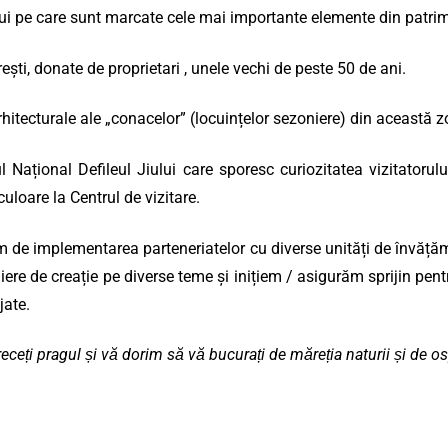
i pe care sunt marcate cele mai importante elemente din patrimoni
ti, donate de proprietari , unele vechi de peste 50 de ani.
rhitecturale ale „conacelor” (locuințelor sezoniere) din această z
l Național Defileul Jiului care sporesc curiozitatea vizitatorul
loare la Centrul de vizitare.
upăm de implementarea parteneriatelor cu diverse unități de învăț
ere de creație pe diverse teme și inițiem / asigurăm sprijin pen
jate.
ceți pragul și vă dorim să vă bucurați de măreția naturii și de osp