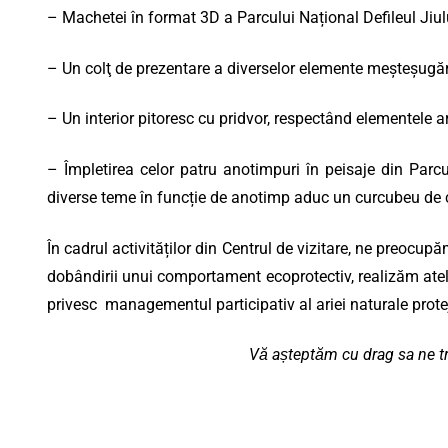
– Machetei în format 3D a Parcului Național Defileul Jiulu
– Un colţ de prezentare a diverselor elemente meșteșugăreș
– Un interior pitoresc cu pridvor, respectând elementele a
– Împletirea celor patru anotimpuri în peisaje din Parcu
diverse teme în funcție de anotimp aduc un curcubeu de cu
În cadrul activităților din Centrul de vizitare, ne preoc
dobândirii unui comportament ecoprotectiv, realizăm ateli
privesc managementul participativ al ariei naturale prote
Vă așteptăm cu drag sa ne tre