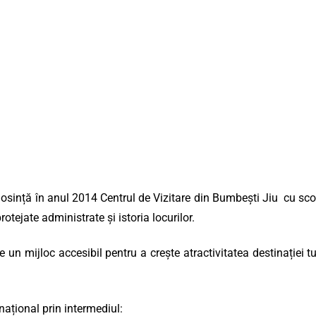
losință în anul 2014 Centrul de Vizitare din Bumbești Jiu cu scopul
rotejate administrate și istoria locurilor.
te un mijloc accesibil pentru a crește atractivitatea destinației 
i național prin intermediul: