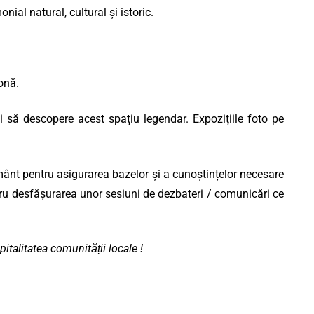
al natural, cultural și istoric.
onă.
ui să descopere acest spațiu legendar. Expozițiile foto pe
ământ pentru asigurarea bazelor și a cunoștințelor necesare
tru desfășurarea unor sesiuni de dezbateri / comunicări ce
italitatea comunității locale !