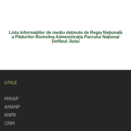
Lista informațiilor de mediu deținute de Regia Națională
a Pădurilor-Romsilva Administrația Parcului Național
Defileul Jiului
UTILE
MMAP
ANANP
RNPR
GNM