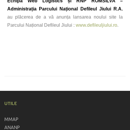
Echipa Web Logistics și RNP ROMSILVA –
Administrația Parcului Național Defileul Jiului R.A.
au plăcerea de a vă anunța lansarea noului site la
Parcului Național Defileul Jiului :
www.defileuljiului.ro
.
UTILE
MMAP
ANANP