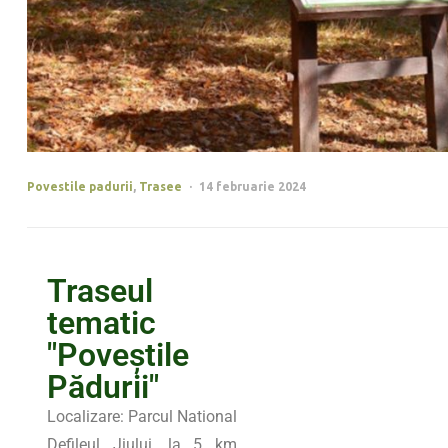
Povestile padurii
,
Trasee
14 februarie 2024
Traseul
tematic
"Poveștile
Pădurii"
Localizare: Parcul National
Defileul Jiului, la 5 km